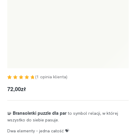
(
1
opinia klienta)
Oceniony
1
5.00
72,00
zł
na 5 na
podstawie
oceny klienta
Bransoletki puzzle dla par
🧩
to symbol relacji, w której
wszystko do siebie pasuje.
Dwa elementy – jedna całość 💝