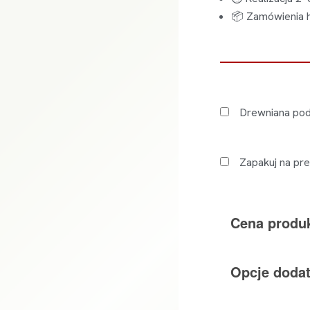
📦 Zamówienia h
Drewniana po
Zapakuj na pr
Cena produ
Opcje doda