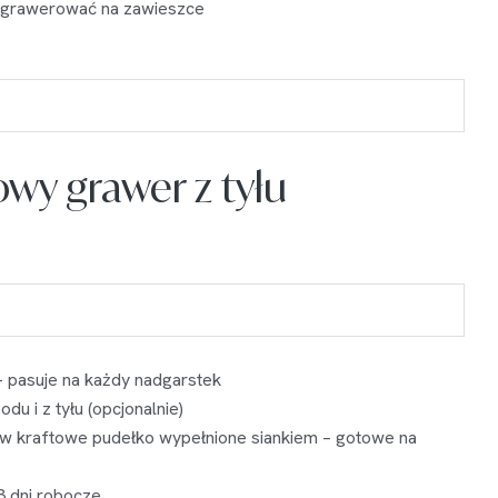
grawerować na zawieszce
wy grawer z tyłu
 pasuje na każdy nadgarstek
du i z tyłu (opcjonalnie)
w kraftowe pudełko wypełnione siankiem – gotowe na
3 dni robocze