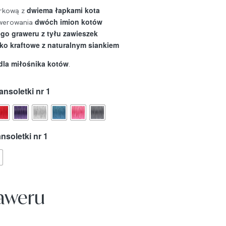
dwiema łapkami kota
urkową z
dwóch imion kotów
awerowania
o graweru z tyłu zawieszek
ko kraftowe z naturalnym siankiem
dla miłośnika kotów
.
ansoletki nr 1
nsoletki nr 1
raweru