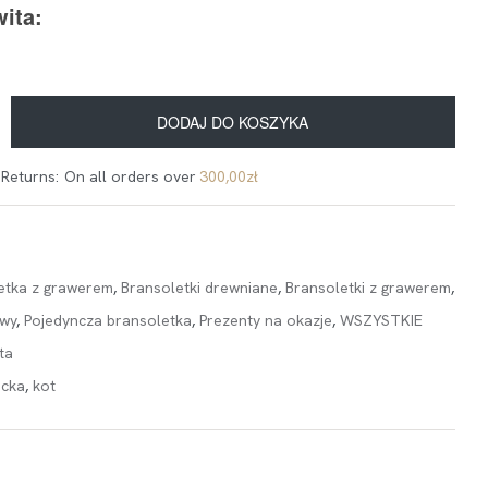
ita:
DODAJ DO KOSZYKA
 Returns:
On all orders over
300,00
zł
etka z grawerem
,
Bransoletki drewniane
,
Bransoletki z grawerem
,
wy
,
Pojedyncza bransoletka
,
Prezenty na okazje
,
WSZYSTKIE
ta
ecka
,
kot