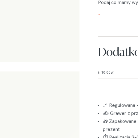
Podaj co mamy wy
*
Dodatko
(
+
10,00
zł
)
📏 Regulowana –
✍️ Grawer z przo
🎁 Zapakowane 
prezent
⏱ Realizacja 2–