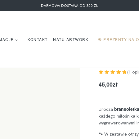
DARMOWA DOSTAWA OD 300 ZŁ
MACJE
KONTAKT – NATU ARTWORK
🎁 PREZENTY NA 
(
1
opin
Oceniony
1
5.00
45,00
zł
na 5 na
podstawie
oceny klienta
bransoletka
Urocza
każdego miłośnika k
wygrawerowanymi imi
🐾 W zestawie otrzy