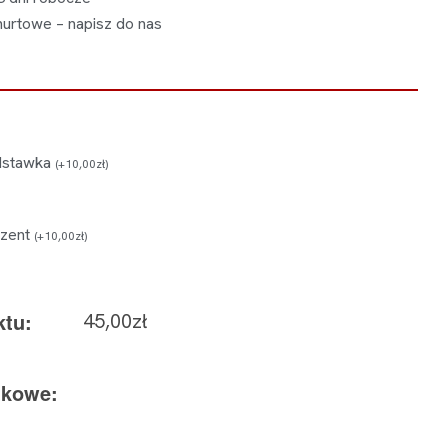
urtowe – napisz do nas
dstawka
(
+
10,00
zł
)
ezent
(
+
10,00
zł
)
ktu:
45,00
zł
tkowe: