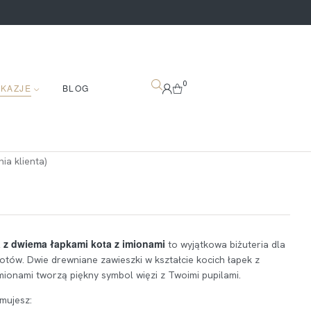
0
OKAZJE
BLOG
ia klienta)
 z dwiema łapkami kota z imionami
to wyjątkowa biżuteria dla
otów. Dwie drewniane zawieszki w kształcie kocich łapek z
onami tworzą piękny symbol więzi z Twoimi pupilami.
mujesz: