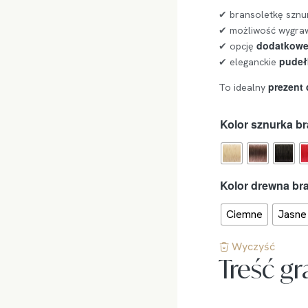
✔ bransoletkę szn
✔ możliwość wygr
dodatkoweg
✔ opcję
pudeł
✔ eleganckie
prezent 
To idealny
Kolor sznurka br
Kolor drewna bra
Ciemne
Jasne
Wyczyść
Treść g