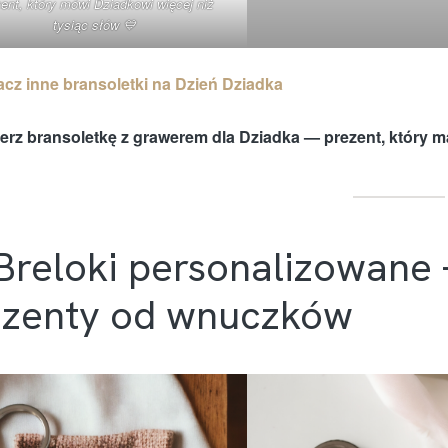
ent, który mówi Dziadkowi więcej niż
tysiąc słów 💙
cz inne bransoletki na Dzień Dziadka
erz bransoletkę z grawerem dla Dziadka — prezent, który m
Breloki personalizowane 
ezenty od wnuczków