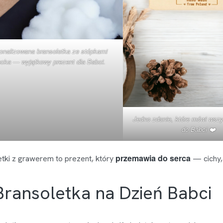
onalizowana bransoletka ze stópkami
ecka — wyjątkowy prezent dla Babci.
Jedno zdanie, które mówi wszy
do Babci ❤️
przemawia do serca
tki z grawerem to prezent, który
— cichy, 
Bransoletka na Dzień Babci