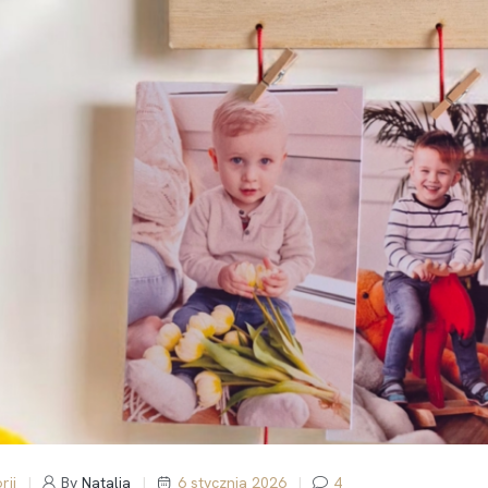
rii
By
Natalia
6 stycznia 2026
4