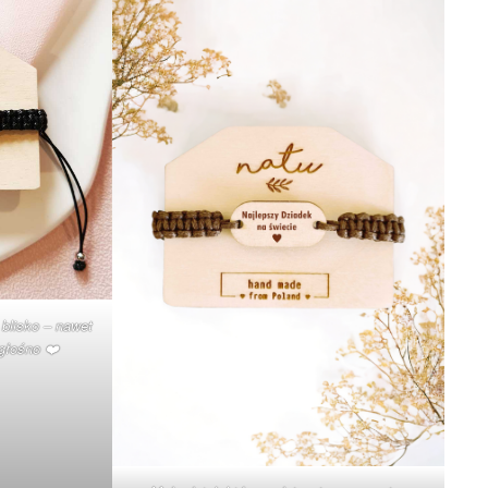
 blisko – nawet
głośno ❤️