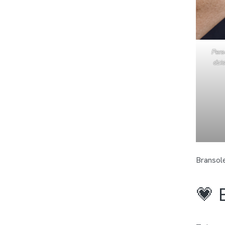
Pers
dzi
Bransole
💗 