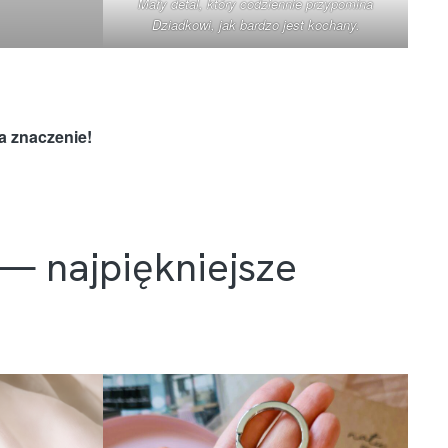
Mały detal, który codziennie przypomina
Dziadkowi, jak bardzo jest kochany.
a znaczenie!
— najpiękniejsze