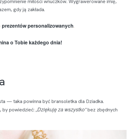
przypomnienie miłości wnuczków. Wygrawerowane imię,
azem, gdy ją zakłada.
prezentów personalizowanych
ę
.
mina o Tobie każdego dnia!
a
sta — taka powinna być bransoletka dla Dziadka.
„Dziękuję za wszystko”
b, by powiedzieć:
bez zbędnych