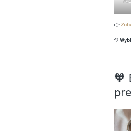
Prez
Zoba
👉
Wybi
💛
🧡 
pr