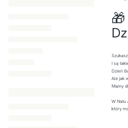
🎁
Dz
Szukasz 
I są tak
Dzień B
Ale jak 
Mamy dla
W Natu 
który mó