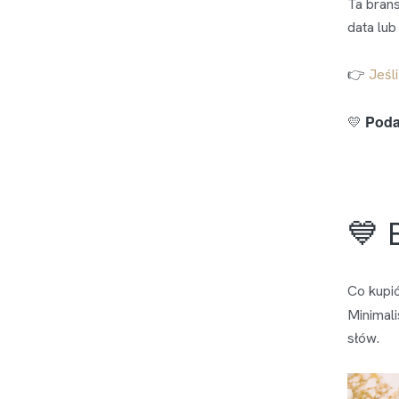
Ta bran
data lub
👉
Jeśl
Poda
💛
💙 
Co kupić
Minimali
słów.