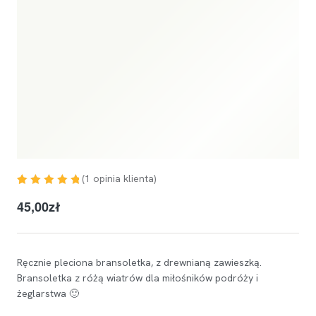
(
1
opinia klienta)
Oceniony
1
5.00
45,00
zł
na 5 na
podstawie
oceny klienta
Ręcznie pleciona bransoletka, z drewnianą zawieszką.
Bransoletka z różą wiatrów dla miłośników podróży i
żeglarstwa 🙂