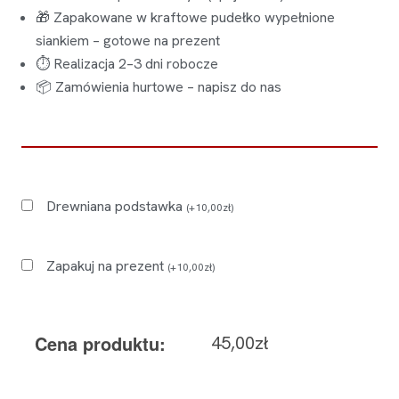
🎁 Zapakowane w kraftowe pudełko wypełnione
siankiem – gotowe na prezent
⏱ Realizacja 2–3 dni robocze
📦 Zamówienia hurtowe – napisz do nas
Drewniana podstawka
(
+
10,00
zł
)
Zapakuj na prezent
(
+
10,00
zł
)
Cena produktu:
45,00
zł